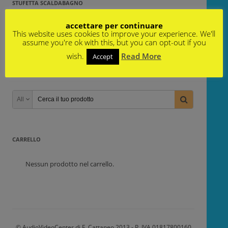
STUFETTA SCALDABAGNO
Non è stato trovato nessun prodotto che
accettare per continuare
corrisponde alla tua selezione.
This website uses cookies to improve your experience. We'll
assume you're ok with this, but you can opt-out if you
wish.
Read More
Accept
PRODOTTI IN OFFERTA
All
CARRELLO
Nessun prodotto nel carrello.
© AudioVideoCenter di F. Cattaneo 2013 - P. IVA 01817800160