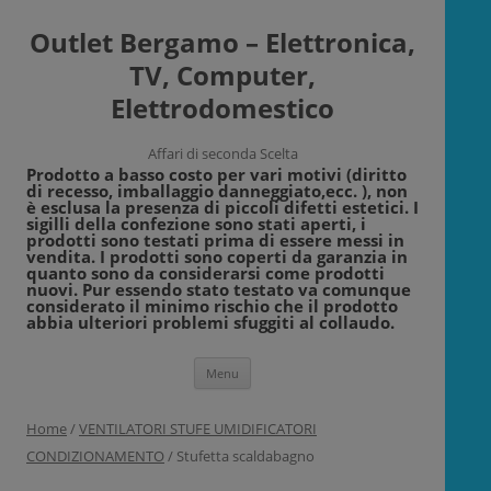
Outlet Bergamo – Elettronica,
TV, Computer,
Elettrodomestico
Affari di seconda Scelta
Prodotto a basso costo per vari motivi (diritto
di recesso, imballaggio danneggiato,ecc. ), non
è esclusa la presenza di piccoli difetti estetici. I
sigilli della confezione sono stati aperti, i
prodotti sono testati prima di essere messi in
vendita. I prodotti sono coperti da garanzia in
quanto sono da considerarsi come prodotti
nuovi. Pur essendo stato testato va comunque
considerato il minimo rischio che il prodotto
abbia ulteriori problemi sfuggiti al collaudo.
Vai
Menu
al
contenuto
Home
/
VENTILATORI STUFE UMIDIFICATORI
CONDIZIONAMENTO
/ Stufetta scaldabagno