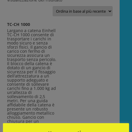
TC-CH 1000
Largano a catena Einhell
TC-CH 1000 consente di
trasportare i carichi in
modo sicuro e senza
sforzi fisici. Il gancio di
carico con fermo di
sicurezza assicura un
trasporto senza pericolo.
Il blocco della catena è
dotato di un gancio di
sicurezza per il fissaggio
dell’attrezzatura a un
supporto adeguato e
consente di sollevare
carichi fino a 1.000 kg ad
un’altezza di
sollevamento di 2,5
metri. Per una guida
affidabile della catena è
presente un robusto
alloggiamento metallico
chiuso. Gancio con
chiusura per un
trasporto sicuro dei
carichi – Gancio di