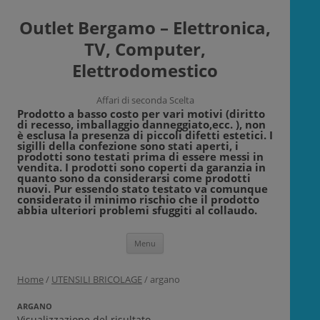
Outlet Bergamo – Elettronica,
TV, Computer,
Elettrodomestico
Affari di seconda Scelta
Prodotto a basso costo per vari motivi (diritto
di recesso, imballaggio danneggiato,ecc. ), non
è esclusa la presenza di piccoli difetti estetici. I
sigilli della confezione sono stati aperti, i
prodotti sono testati prima di essere messi in
vendita. I prodotti sono coperti da garanzia in
quanto sono da considerarsi come prodotti
nuovi. Pur essendo stato testato va comunque
considerato il minimo rischio che il prodotto
abbia ulteriori problemi sfuggiti al collaudo.
Vai
Menu
al
contenuto
Home
/
UTENSILI BRICOLAGE
/ argano
ARGANO
Visualizzazione del risultato