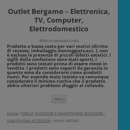
Outlet Bergamo – Elettronica,
TV, Computer,
Elettrodomestico
Affari di seconda Scelta
Prodotto a basso costo per vari motivi (diritto
di recesso, imballaggio danneggiato,ecc. ), non
è esclusa la presenza di piccoli difetti estetici. I
sigilli della confezione sono stati aperti, i
prodotti sono testati prima di essere messi in
vendita. I prodotti sono coperti da garanzia in
quanto sono da considerarsi come prodotti
nuovi. Pur essendo stato testato va comunque
considerato il minimo rischio che il prodotto
abbia ulteriori problemi sfuggiti al collaudo.
Vai
Menu
al
contenuto
Home
/
TABLET ACCESSORI E SMARTPHONE ACCESSORI -
IPAD IPHONE ACCESSORI
/ APPLE AIRTAG