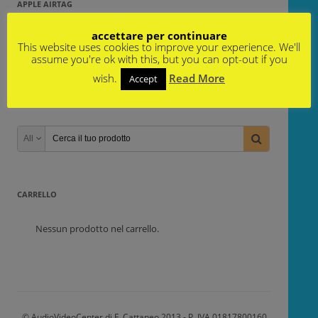
APPLE AIRTAG
Non è stato trovato nessun prodotto che
accettare per continuare
corrisponde alla tua selezione.
This website uses cookies to improve your experience. We'll
assume you're ok with this, but you can opt-out if you
wish.
Read More
Accept
PRODOTTI IN OFFERTA
All
CARRELLO
Nessun prodotto nel carrello.
© AudioVideoCenter di F. Cattaneo 2013 - P. IVA 01817800160