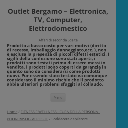
Outlet Bergamo – Elettronica,
TV, Computer,
Elettrodomestico
Affari di seconda Scelta
Prodotto a basso costo per vari motivi (diritto
di recesso, imballaggio danneggiato,ecc. ), non
è esclusa la presenza di piccoli difetti estetici. I
sigilli della confezione sono stati aperti, i
prodotti sono testati prima di essere messi in
vendita. I prodotti sono coperti da garanzia in
quanto sono da considerarsi come prodotti
nuovi. Pur essendo stato testato va comunque
considerato il minimo rischio che il prodotto
abbia ulteriori problemi sfuggiti al collaudo.
Vai
Menu
al
contenuto
Home
/
FITNESS E WELLNESS - CURA DELLA PERSONA -
PHON RASOI - AEROSOL
/ Scaldacera depilatore