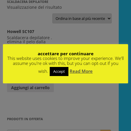
SCALDACERA DEPILATORE
Visualizzazione del risultato
Howell SC107
Scaldacera depilatore .
elimina il pelo dalla
radice_ ideale per gambe
cosce e inguine
accettare per continuare
This website uses cookies to improve your experience. We'll
€
15,00
€
8,00
assume you're ok with this, but you can opt-out if you
SKU: OV-426
|
OV-426
wish.
Read More
Accept
Q-KES
Seconda scelta
Aggiungi al carrello
PRODOTTI IN OFFERTA