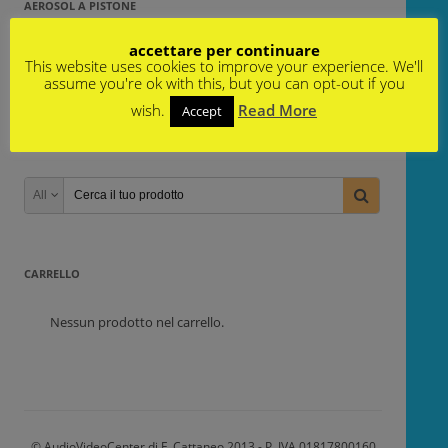
AEROSOL A PISTONE
Non è stato trovato nessun prodotto che
accettare per continuare
corrisponde alla tua selezione.
This website uses cookies to improve your experience. We'll
assume you're ok with this, but you can opt-out if you
wish.
Read More
Accept
PRODOTTI IN OFFERTA
All
CARRELLO
Nessun prodotto nel carrello.
© AudioVideoCenter di F. Cattaneo 2013 - P. IVA 01817800160