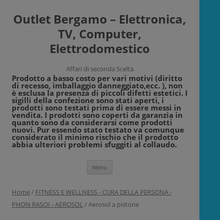
Outlet Bergamo – Elettronica,
TV, Computer,
Elettrodomestico
Affari di seconda Scelta
Prodotto a basso costo per vari motivi (diritto
di recesso, imballaggio danneggiato,ecc. ), non
è esclusa la presenza di piccoli difetti estetici. I
sigilli della confezione sono stati aperti, i
prodotti sono testati prima di essere messi in
vendita. I prodotti sono coperti da garanzia in
quanto sono da considerarsi come prodotti
nuovi. Pur essendo stato testato va comunque
considerato il minimo rischio che il prodotto
abbia ulteriori problemi sfuggiti al collaudo.
Vai
Menu
al
contenuto
Home
/
FITNESS E WELLNESS - CURA DELLA PERSONA -
PHON RASOI - AEROSOL
/ Aerosol a pistone