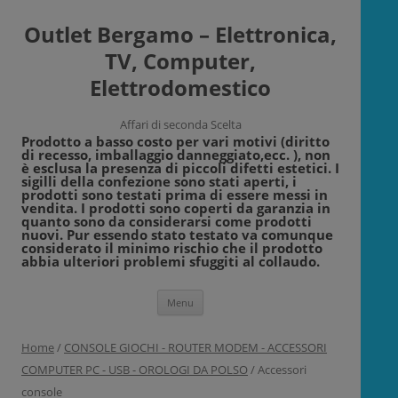
Outlet Bergamo – Elettronica,
TV, Computer,
Elettrodomestico
Affari di seconda Scelta
Prodotto a basso costo per vari motivi (diritto
di recesso, imballaggio danneggiato,ecc. ), non
è esclusa la presenza di piccoli difetti estetici. I
sigilli della confezione sono stati aperti, i
prodotti sono testati prima di essere messi in
vendita. I prodotti sono coperti da garanzia in
quanto sono da considerarsi come prodotti
nuovi. Pur essendo stato testato va comunque
considerato il minimo rischio che il prodotto
abbia ulteriori problemi sfuggiti al collaudo.
Vai
Menu
al
contenuto
Home
/
CONSOLE GIOCHI - ROUTER MODEM - ACCESSORI
COMPUTER PC - USB - OROLOGI DA POLSO
/ Accessori
console