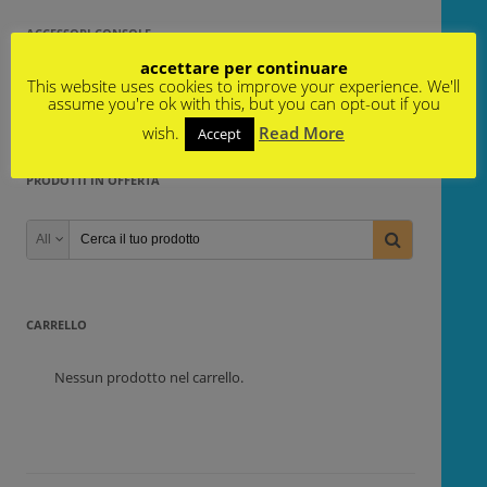
ACCESSORI CONSOLE
accettare per continuare
Non è stato trovato nessun prodotto che
This website uses cookies to improve your experience. We'll
corrisponde alla tua selezione.
assume you're ok with this, but you can opt-out if you
wish.
Read More
Accept
PRODOTTI IN OFFERTA
All
CARRELLO
Nessun prodotto nel carrello.