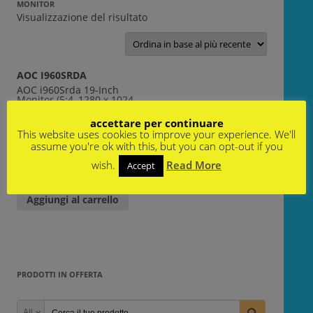
MONITOR
Visualizzazione del risultato
AOC I960SRDA
AOC i960Srda 19-Inch
Monitor (5:4, 1280 x 1024,
VGA,DID_D
accettare per continuare
This website uses cookies to improve your experience. We'll
€
193,00
€
69,00
assume you're ok with this, but you can opt-out if you
SKU: 30331644
|
1.td221
831706
wish.
Read More
Accept
Seconda scelta
Aggiungi al carrello
PRODOTTI IN OFFERTA
All