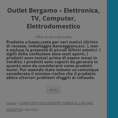
Outlet Bergamo – Elettronica,
TV, Computer,
Elettrodomestico
Affari di seconda Scelta
Prodotto a basso costo per vari motivi (diritto
di recesso, imballaggio danneggiato,ecc. ), non
è esclusa la presenza di piccoli difetti estetici. I
sigilli della confezione sono stati aperti, i
prodotti sono testati prima di essere messi in
vendita. I prodotti sono coperti da garanzia in
quanto sono da considerarsi come prodotti
nuovi. Pur essendo stato testato va comunque
considerato il minimo rischio che il prodotto
abbia ulteriori problemi sfuggiti al collaudo.
Vai
Menu
al
contenuto
Home
/
COMPUTER FISSI DESKTOP TOWER ALL-IN-ONE
MONITOR
/ Monitor