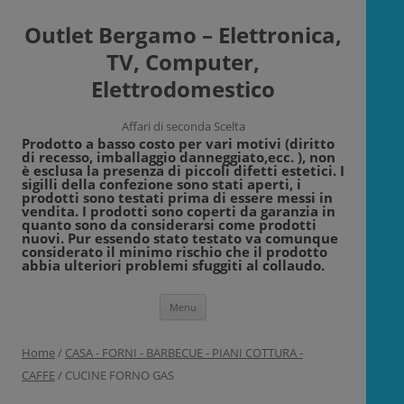
Outlet Bergamo – Elettronica,
TV, Computer,
Elettrodomestico
Affari di seconda Scelta
Prodotto a basso costo per vari motivi (diritto
di recesso, imballaggio danneggiato,ecc. ), non
è esclusa la presenza di piccoli difetti estetici. I
sigilli della confezione sono stati aperti, i
prodotti sono testati prima di essere messi in
vendita. I prodotti sono coperti da garanzia in
quanto sono da considerarsi come prodotti
nuovi. Pur essendo stato testato va comunque
considerato il minimo rischio che il prodotto
abbia ulteriori problemi sfuggiti al collaudo.
Vai
Menu
al
contenuto
Home
/
CASA - FORNI - BARBECUE - PIANI COTTURA -
CAFFE
/ CUCINE FORNO GAS