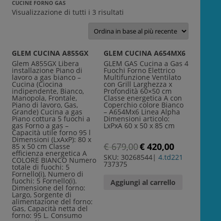
CUCINE FORNO GAS
Visualizzazione di tutti i 3 risultati
GLEM CUCINA A855GX
GLEM CUCINA A654MX6
Glem A855GX Libera
GLEM GAS Cucina a Gas 4
installazione Piano di
Fuochi Forno Elettrico
lavoro a gas bianco –
Multifunzione Ventilato
Cucina (Ciocina
con Grill Larghezza x
indipendente, Bianco,
Profondità 60×50 cm
Manopola, Frontale,
Classe energetica A con
Piano di lavoro, Gas,
Coperchio colore Bianco
Grande) Cucina a gas
– A654Mx6 Linea Alpha
Piano cottura 5 fuochi a
Dimensioni articolo:
gas Forno a gas –
LxPxA 60 x 50 x 85 cm
Capacità utile forno 95 l
Dimensioni (LxAxP): 80 x
€
679,00
€
420,00
85 x 50 cm Classe
efficienza energetica A
SKU: 30268544
|
4.td221
COLORE BIANCO Numero
737375
totale di fuochi: 5
Fornello(i), Numero di
fuochi: 5 Fornello(i).
Aggiungi al carrello
Dimensione del forno:
Largo, Sorgente di
alimentazione del forno:
Gas, Capacità netta del
forno: 95 L. Consumo